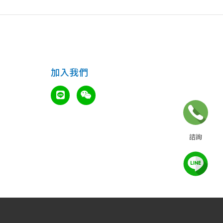
加入我們
02-2202-2065
電話諮詢為周一到週五 9:00~18:00
六日公休，請至聯絡我們填寫表單
諮詢
聯絡我們