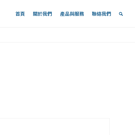
首頁
關於我們
產品與服務
聯絡我們