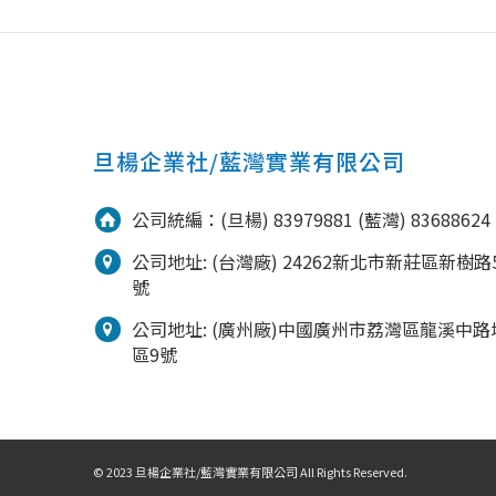
旦楊企業社/藍灣實業有限公司
公司統編：(旦楊) 83979881 (藍灣) 83688624
公司地址: (台灣廠) 24262新北市新莊區新樹路5
號
公司地址: (廣州廠)中國廣州市荔灣區龍溪中
區9號
© 2023 旦楊企業社/藍灣實業有限公司 All Rights Reserved.