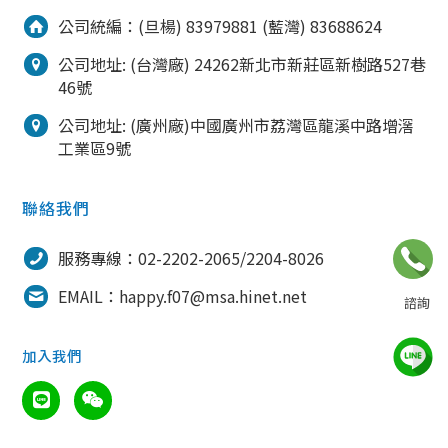
公司統編：(旦楊) 83979881 (藍灣) 83688624
公司地址: (台灣廠) 24262新北市新莊區新樹路527巷
46號
公司地址: (廣州廠)中國廣州市荔灣區龍溪中路增滘
工業區9號
聯絡我們
02-2202-2065
服務專線：02-2202-2065/2204-8026
電話諮詢為周一到週五 9:00~18:00
EMAIL：happy.f07@msa.hinet.net
諮詢
六日公休，請至聯絡我們填寫表單
加入我們
聯絡我們